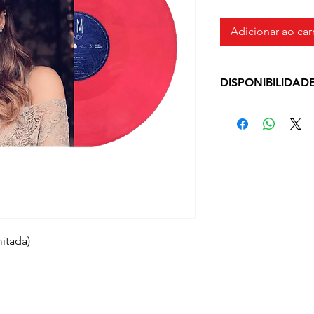
Adicionar ao car
DISPONIBILIDAD
Prazo de Entrega: 
método de envio e
mitada)