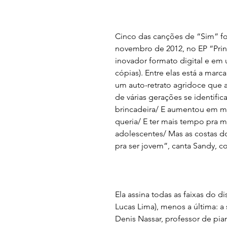
Cinco das canções de “Sim” fo
novembro de 2012, no EP “Princ
inovador formato digital e em
cópias). Entre elas está a marc
um auto-retrato agridoce que 
de várias gerações se identifi
brincadeira/ E aumentou em mi
queria/ E ter mais tempo pra 
adolescentes/ Mas as costas d
pra ser jovem”, canta Sandy, c
Ela assina todas as faixas do 
Lucas Lima), menos a última: a
Denis Nassar, professor de pia