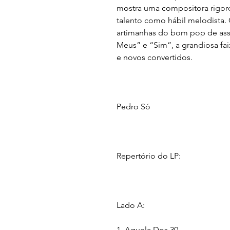
mostra uma compositora rigoro
talento como hábil melodista.
artimanhas do bom pop de assi
Meus” e “Sim”, a grandiosa fai
e novos convertidos.
Pedro Só
Repertório do LP:
Lado A:
1. Aquela Dos 30