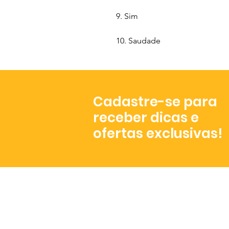
9. Sim
10. Saudade
Cadastre-se para
receber dicas e
ofertas exclusivas!
Atendimento
De segunda a sexta,
das 8h às 17h.