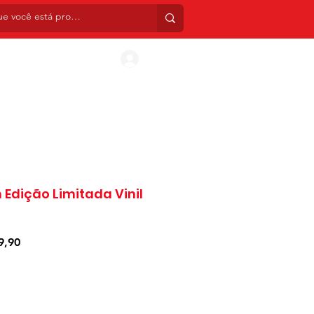
INIS
CDS
BOX SETS
TATUAGENS TEMPORÁ
Entrar
 Edição Limitada Vinil
Preço
9,90
l
promocional