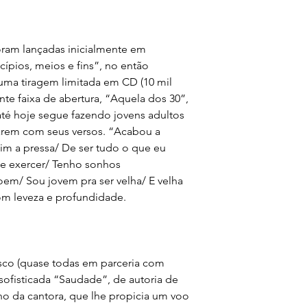
ram lançadas inicialmente em
ípios, meios e fins”, no então
 uma tiragem limitada em CD (10 mil
ante faixa de abertura, “Aquela dos 30”,
até hoje segue fazendo jovens adultos
carem com seus versos. “Acabou a
m a pressa/ De ser tudo o que eu
me exercer/ Tenho sonhos
oem/ Sou jovem pra ser velha/ E velha
om leveza e profundidade.
disco (quase todas em parceria com
 sofisticada “Saudade”, de autoria de
no da cantora, que lhe propicia um voo