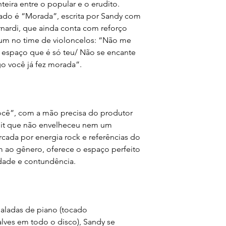
onteira entre o popular e o erudito.
ado é “Morada”, escrita por Sandy com
ernardi, que ainda conta com reforço
m no time de violoncelos: “Não me
 espaço que é só teu/ Não se encante
o você já fez morada”.
ocê”, com a mão precisa do produtor
 hit que não envelheceu nem um
cada por energia rock e referências do
 ao gênero, oferece o espaço perfeito
lidade e contundência.
 baladas de piano (tocado
lves em todo o disco), Sandy se