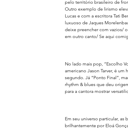
pelo território brasileiro de fr
Outro exemplo de lirismo elev
Lucas e com a escritora Tati B
luxuoso de Jaques Morelenbau
deixe preencher com vazios/ o
em outro canto/ Se aqui comig
No lado mais pop, “Escolho V
americano Jason Tarver, é um
segundo. Já “Ponto Final”, mar
rhythm & blues que deu origem
para a cantora mostrar versati
Em seu universo particular, as
brilhantemente por Eloá Gonça