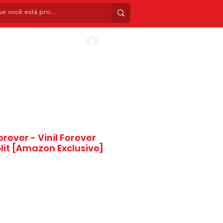
INIS
CDS
BOX SETS
TATUAGENS TEMPORÁ
Entrar
orever - Vinil Forever
lit [Amazon Exclusive]