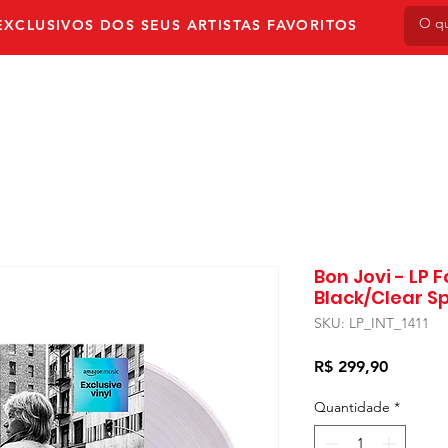
XCLUSIVOS DOS SEUS ARTISTAS FAVORITOS
NVIO
PRÉ-VENDA
AUTOGRAFADOS
LPS & V
Bon Jovi - LP F
Black/Clear Sp
SKU: LP_INT_1411
Preço
R$ 299,90
Quantidade
*