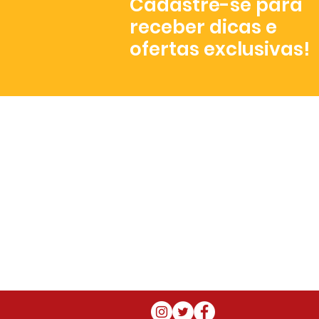
Cadastre-se para
receber dicas e
ofertas exclusivas!
Atendimento
De segunda a sexta,
das 8h às 17h.
+55 (81) 3072- 3023
contato@misturapop.com.br