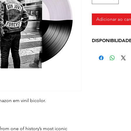
Adicionar ao car
DISPONIBILIDAD
Produto em pronto
dias úteis a depe
checkout
mazon em vinil bicolor.
from one of history’s most iconic