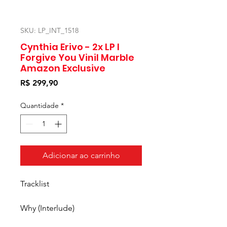
SKU: LP_INT_1518
Cynthia Erivo - 2x LP I
Forgive You Vinil Marble
Amazon Exclusive
Preço
R$ 299,90
Quantidade
*
Adicionar ao carrinho
Tracklist
Why (Interlude)