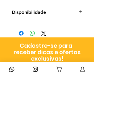
Disponibilidade
Produto em pronto envio com
entrega entre 3 a 9 dias úteis a
depender do método escolhido
Cadastre-se para
no checkout
receber dicas e ofertas
exclusivas!