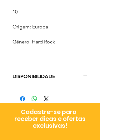
10
Origem: Europa
Gênero: Hard Rock
DISPONIBILIDADE
Prazo de Entrega: 3-9 dias úteis a
depender do método de envio
escolhido no checkout.
Cadastre-se para
receber dicas e ofertas
exclusivas!