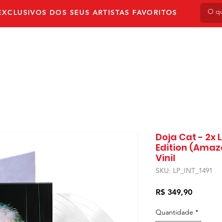
XCLUSIVOS DOS SEUS ARTISTAS FAVORITOS
NVIO
PRÉ-VENDA
AUTOGRAFADOS
LPS & V
Doja Cat - 2x 
Edition (Amazo
Vinil
SKU: LP_INT_1491
Preço
R$ 349,90
Quantidade
*