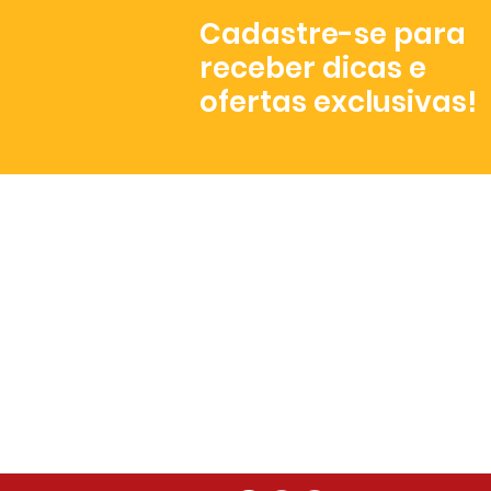
Cadastre-se para
receber dicas e
ofertas exclusivas!
Atendimento
De segunda a sexta,
das 8h às 17h.
+55 (81) 3072- 3023
contato@misturapop.com.br