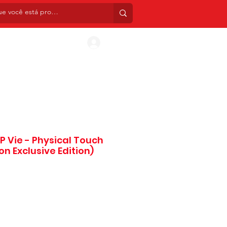
INIS
CDS
BOX SETS
TATUAGENS TEMPORÁ
Entrar
LP Vie - Physical Touch
n Exclusive Edition)