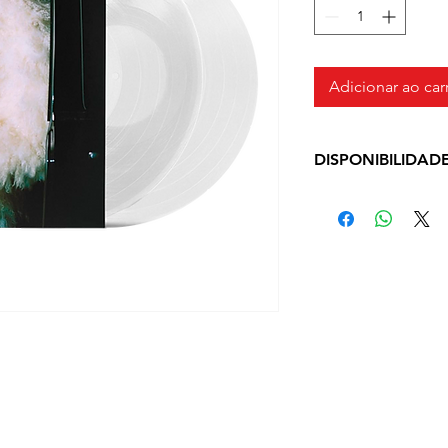
Adicionar ao car
DISPONIBILIDAD
Produto em pronto
dias úteis a depe
checkoutProduto 
entre 3 a 9 dias ú
escolhido no chec