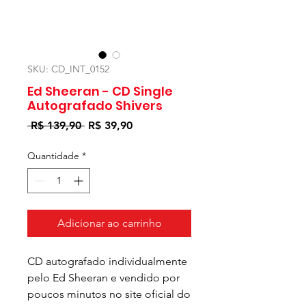
SKU: CD_INT_0152
Ed Sheeran - CD Single
Autografado Shivers
Preço
Preço
 R$ 139,90 
R$ 39,90
normal
promocional
Quantidade
*
Adicionar ao carrinho
CD autografado individualmente
pelo Ed Sheeran e vendido por
poucos minutos no site oficial do