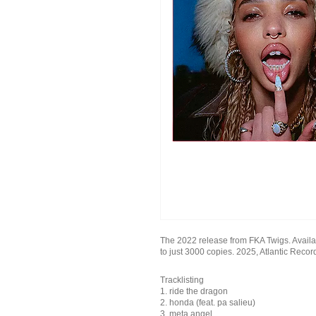
The 2022 release from FKA Twigs. Availabl
to just 3000 copies. 2025, Atlantic Recor
Tracklisting
1. ride the dragon
2. honda (feat. pa salieu)
3. meta angel