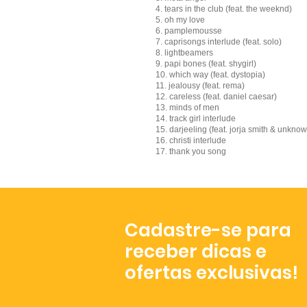
4. tears in the club (feat. the weeknd)
5. oh my love
6. pamplemousse
7. caprisongs interlude (feat. solo)
8. lightbeamers
9. papi bones (feat. shygirl)
10. which way (feat. dystopia)
11. jealousy (feat. rema)
12. careless (feat. daniel caesar)
13. minds of men
14. track girl interlude
15. darjeeling (feat. jorja smith & unknow
16. christi interlude
17. thank you song
Cadastre-se para
receber dicas e
ofertas exclusivas!