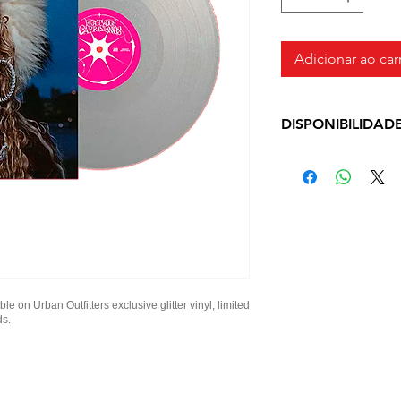
Adicionar ao car
DISPONIBILIDAD
Produto em pronto
dias úteis a depe
checkout
e on Urban Outfitters exclusive glitter vinyl, limited
ds.