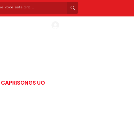
INIS
CDS
BOX SETS
TATUAGENS TEMPORÁ
Entrar
P CAPRISONGS UO