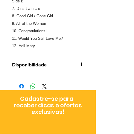
Side B
7. D i s t a n c e
8. Good Girl / Gone Girl
9. All of the Women
10. Congratulations!
11. Would You Still Love Me?
12. Hail Mary
Disponibilidade
Prazo de entrega: 3 - 9 dias úteis
a depender da metodologia
escolhida no checkout
Cadastre-se para
receber dicas e ofertas
exclusivas!