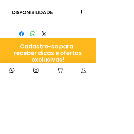
DISPONIBILIDADE
Produto em pronto envio com
entrega entre 3 a 9 dias úteis a
depender do método escolhido
Cadastre-se para
no checkout
receber dicas e ofertas
exclusivas!