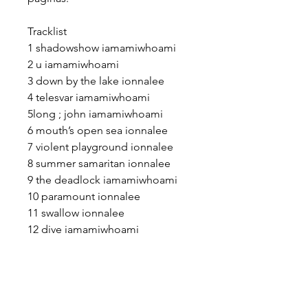
Tracklist
1 shadowshow iamamiwhoami
2 u iamamiwhoami
3 down by the lake ionnalee
4 telesvar iamamiwhoami
5long ; john iamamiwhoami
6 mouth’s open sea ionnalee
7 violent playground ionnalee
8 summer samaritan ionnalee
9 the deadlock iamamiwhoami
10 paramount ionnalee
11 swallow ionnalee
12 dive iamamiwhoami