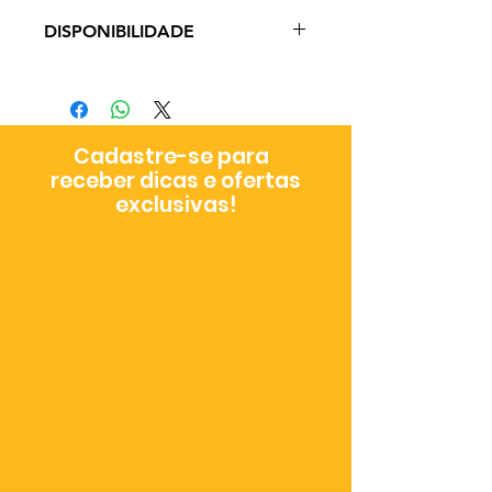
DISPONIBILIDADE
Prazo de Entrega: 3 - 19 dias úteis
a depender do método de envio
escolhido no checkout
Cadastre-se para
receber dicas e ofertas
exclusivas!