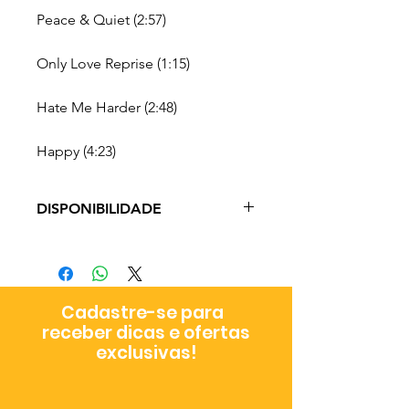
Peace & Quiet (2:57)
Only Love Reprise (1:15)
Hate Me Harder (2:48)
Happy (4:23)
DISPONIBILIDADE
Prazo de Entrega: 3 - 19 dias úteis
a depender do método de envio
escolhido no checkout
Cadastre-se para
receber dicas e ofertas
exclusivas!