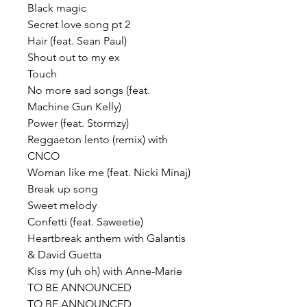
Black magic
Secret love song pt 2
Hair (feat. Sean Paul)
Shout out to my ex
Touch
No more sad songs (feat.
Machine Gun Kelly)
Power (feat. Stormzy)
Reggaeton lento (remix) with
CNCO
Woman like me (feat. Nicki Minaj)
Break up song
Sweet melody
Confetti (feat. Saweetie)
Heartbreak anthem with Galantis
& David Guetta
Kiss my (uh oh) with Anne-Marie
TO BE ANNOUNCED
TO BE ANNOUNCED