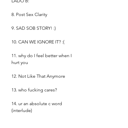
LADO B:
8. Post Sex Clarity
9. SAD SOB STORY! :)
10. CAN WE IGNORE IT? :(
11. why do I feel better when I
hurt you
12. Not Like That Anymore
13. who fucking cares?
14. ur an absolute c word
(interlude)