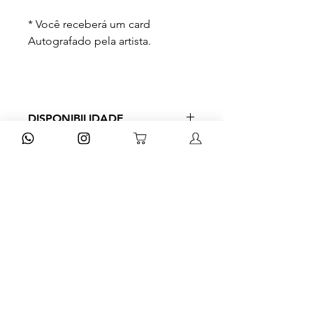
* Você receberá um card
Autografado pela artista.
DISPONIBILIDADE
Prazo de entrega de 3 a 9 dias
úteis a depender do método de
envio escolhido no checkout.
Cadastre-se para
receber dicas e ofertas
exclusivas!