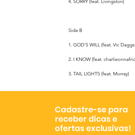
4. SORRY (feat. Livingston)
Side B
1. GOD'S WILL (feat. Vic Daggs 
2. I KNOW (feat. charlieonnafri
3. TAIL LIGHTS (feat. Morray)
Cadastre-se para
receber dicas e
ofertas exclusivas!