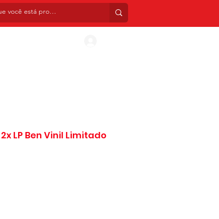
INIS
CDS
BOX SETS
TATUAGENS TEMPORÁ
Entrar
x LP Ben Vinil Limitado