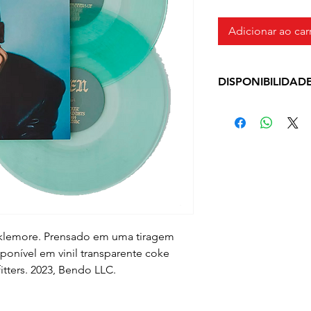
Adicionar ao car
DISPONIBILIDAD
Prazo de Entrega: 
método de envio 
klemore. Prensado em uma tiragem
sponível em vinil transparente coke
itters. 2023, Bendo LLC.