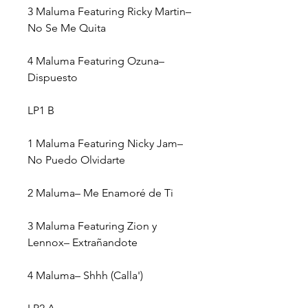
3
Maluma Featuring Ricky Martin–
No Se Me Quita
4
Maluma Featuring Ozuna–
Dispuesto
LP1 B
1
Maluma Featuring Nicky Jam–
No Puedo Olvidarte
2
Maluma–
Me Enamoré de Ti
3
Maluma Featuring Zion y
Lennox–
Extrañandote
4
Maluma–
Shhh (Calla')