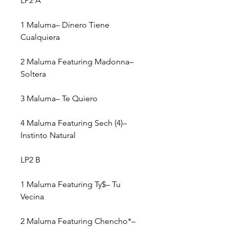
LP2 A
1
Maluma–
Dinero Tiene
Cualquiera
2
Maluma Featuring Madonna–
Soltera
3
Maluma–
Te Quiero
4
Maluma Featuring Sech (4)–
Instinto Natural
LP2 B
1
Maluma Featuring Ty$–
Tu
Vecina
2
Maluma Featuring Chencho*–