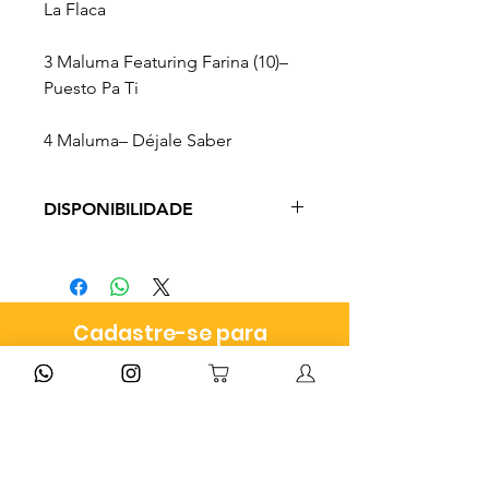
La Flaca
3
Maluma Featuring Farina (10)–
Puesto Pa Ti
4
Maluma–
Déjale Saber
DISPONIBILIDADE
Prazo de entrega de 3 a 9 dias
úteis a depender do frete
escolhido no momento do
Cadastre-se para
checkout.
receber dicas e ofertas
exclusivas!