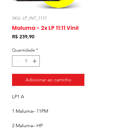
SKU: LP_INT_1117
Maluma - 2x LP 11:11 Vinil
Preço
R$ 239,90
Quantidade
*
Adicionar ao carrinho
LP1 A
1
Maluma–
11PM
2
Maluma–
HP