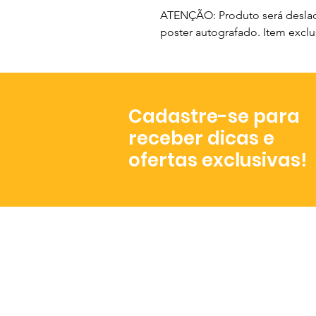
ATENÇÃO: Produto será deslac
poster autografado. Item exclusi
Cadastre-se para
receber dicas e
ofertas exclusivas!
Atendimento
De segunda a sexta,
das 8h às 17h.