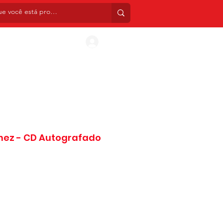
INIS
CDS
BOX SETS
TATUAGENS TEMPORÁ
Entrar
nez - CD Autografado