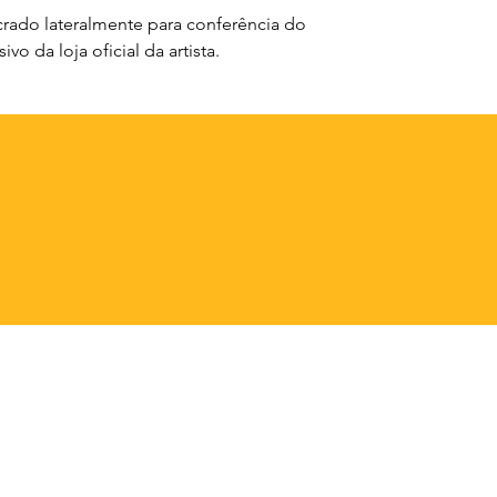
rado lateralmente para conferência do
vo da loja oficial da artista.
A Mistura POP
Loja
Autografados
DVDS 
Nossa História
Boxsets
LPs & 
Contato
Camisas
Memor
Envios e Retornos