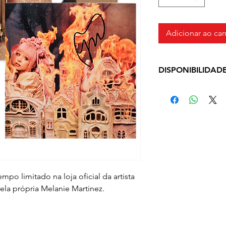
Adicionar ao car
DISPONIBILIDAD
Produto em pronto
dias úteis a depe
checkout
po limitado na loja oficial da artista
pela própria Melanie Martinez.