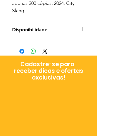
apenas 300 cópias. 2024, City
Slang.
Disponibilidade
Prazo de entrega: 3 - 9 dias úteis
a depender da metodologia
escolhida no checkout
Cadastre-se para
receber dicas e ofertas
exclusivas!