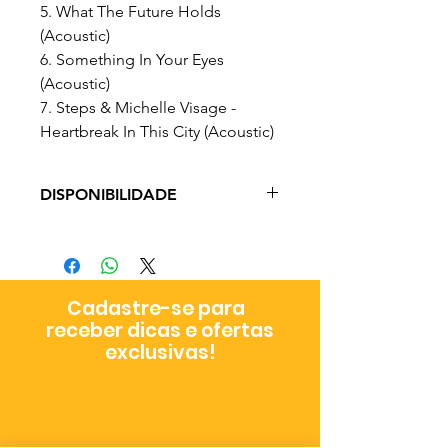
5. What The Future Holds
(Acoustic)
6. Something In Your Eyes
(Acoustic)
7. Steps & Michelle Visage -
Heartbreak In This City (Acoustic)
DISPONIBILIDADE
Item em pronto envio.
Prazo de Entrega: 3 - 19 dias úteis
Cadastre-se para
receber dicas e ofertas
exclusivas!