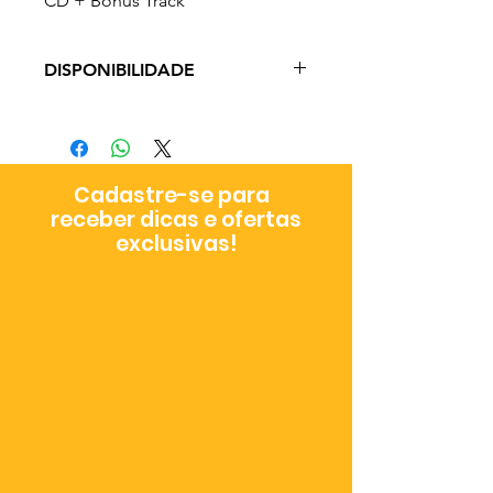
CD + Bonus Track
DISPONIBILIDADE
De 3 a 9 dias úteis a depender do
tipo de envio escolhido no
checkout
Cadastre-se para
receber dicas e ofertas
exclusivas!