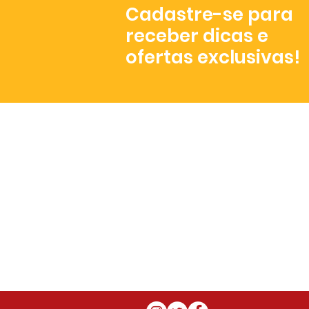
Cadastre-se para
receber dicas e
ofertas exclusivas!
Atendimento
De segunda a sexta,
das 8h às 17h.
+55 (81) 3072- 3023
contato@misturapop.com.br