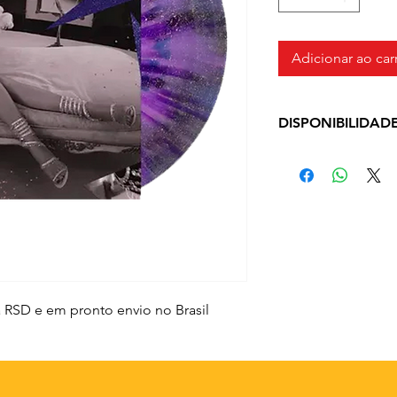
Adicionar ao car
DISPONIBILIDAD
Prazo de entrega d
do método de envi
na RSD e em pronto envio no Brasil