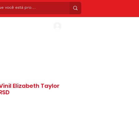
INIS
CDS
BOX SETS
TATUAGENS TEMPORÁ
Entrar
Vinil Elizabeth Taylor
 RSD