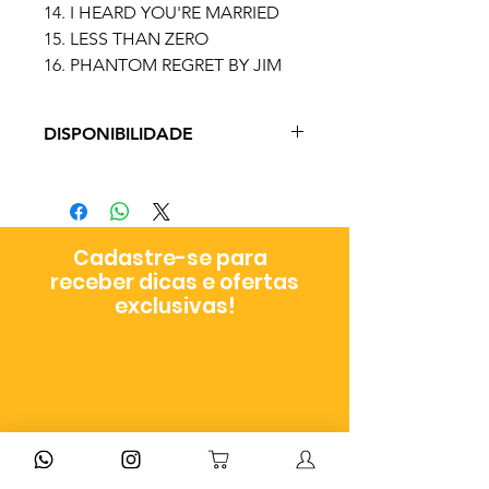
14. I HEARD YOU'RE MARRIED
15. LESS THAN ZERO
16. PHANTOM REGRET BY JIM
DISPONIBILIDADE
Prazo de Entrega: 3 - 19 dias úteis
a depender do método de envio
escolhido no checkout
Cadastre-se para
receber dicas e ofertas
exclusivas!