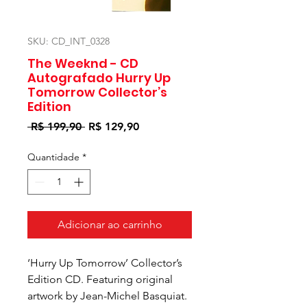
SKU: CD_INT_0328
The Weeknd - CD
Autografado Hurry Up
Tomorrow Collector’s
Edition
Preço
Preço
 R$ 199,90 
R$ 129,90
normal
promocional
Quantidade
*
Adicionar ao carrinho
‘Hurry Up Tomorrow’ Collector’s
Edition CD. Featuring original
artwork by Jean-Michel Basquiat.