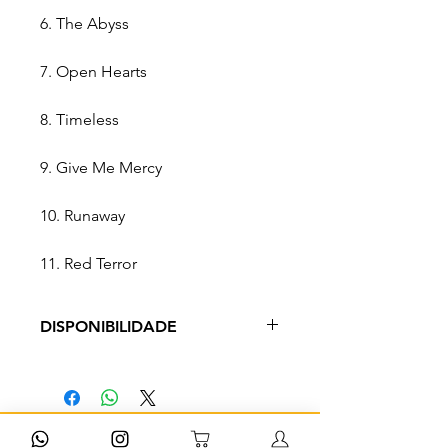
6. The Abyss
7. Open Hearts
8. Timeless
9. Give Me Mercy
10. Runaway
11. Red Terror
DISPONIBILIDADE
Produto em pronto envio com
entrega entre 3 a 9 dias uteis a
depender do método escolhido
Cadastre-se para
no checkout