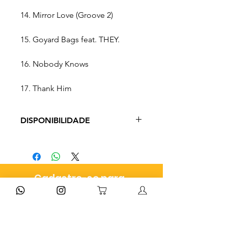
14. Mirror Love (Groove 2)
15. Goyard Bags feat. THEY.
16. Nobody Knows
17. Thank Him
DISPONIBILIDADE
Prazo de Entrega: 3 - 9 dias úteis
a depender do método de envio
escolhido no checkout
Cadastre-se para
receber dicas e ofertas
exclusivas!