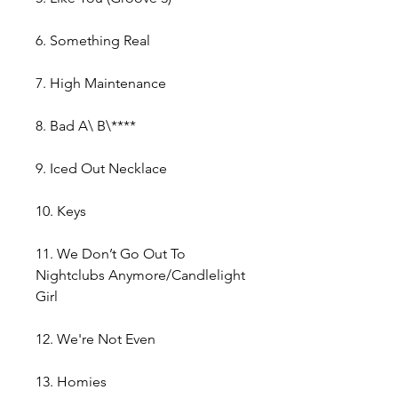
6. Something Real
7. High Maintenance
8. Bad A\ B\****
9. Iced Out Necklace
10. Keys
11. We Don’t Go Out To
Nightclubs Anymore/Candlelight
Girl
12. We're Not Even
13. Homies