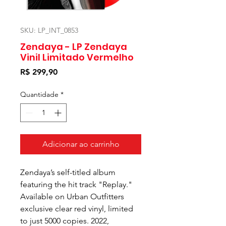
SKU: LP_INT_0853
Zendaya - LP Zendaya
Vinil Limitado Vermelho
Preço
R$ 299,90
Quantidade
*
Adicionar ao carrinho
Zendaya’s self-titled album
featuring the hit track "Replay."
Available on Urban Outfitters
exclusive clear red vinyl, limited
to just 5000 copies. 2022,