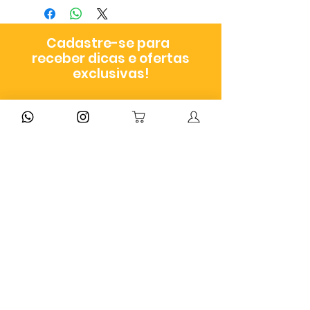
a depender do método de envio
escolhido no checkout
Cadastre-se para
receber dicas e ofertas
exclusivas!
Atendimento
De segunda a sexta,